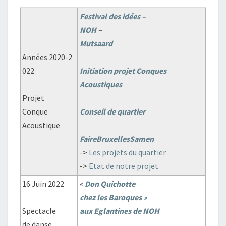
Festival des idées –
NOH
–
Mutsaard
Années 2020-2
022
Initiation projet Conques
Acoustiques
Projet
Conque
Conseil de quartier
Acoustique
FaireBruxellesSamen
->
Les projets du quartier
->
Etat de notre projet
16 Juin 2022
«
Don Quichotte
chez les Baroques »
Spectacle
aux Eglantines de NOH
de danse,