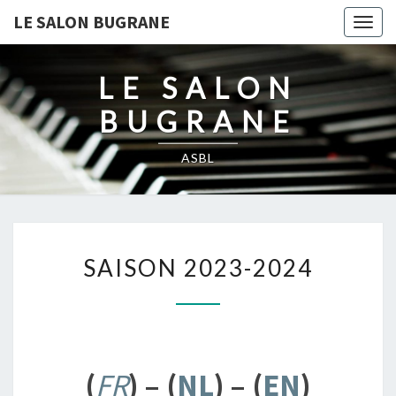
LE SALON BUGRANE
Togg
navig
LE SALON
BUGRANE
ASBL
SAISON
SAISON 2023-2024
2023-
2024
(
FR
) – (
NL
) – (
EN
)