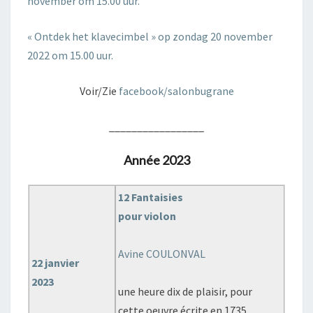
november om 15.00 uur.
« Ontdek het klavecimbel » op zondag 20 november
2022 om 15.00 uur.
Voir/Zie
facebook/salonbugrane
_________________
Année 2023
12 Fantaisies
pour violon
Avine COULONVAL
22 janvier
2023
une heure dix de plaisir, pour
cette oeuvre écrite en 1735