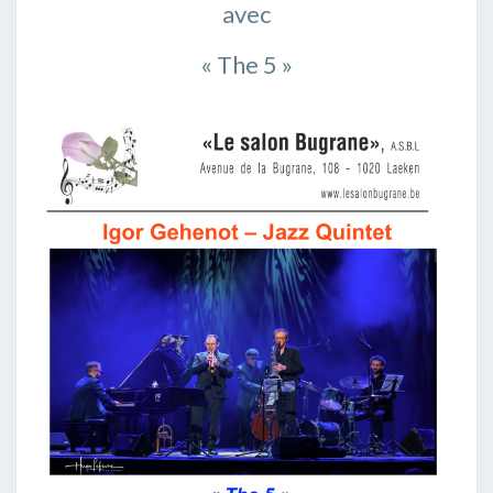
avec
« The 5 »