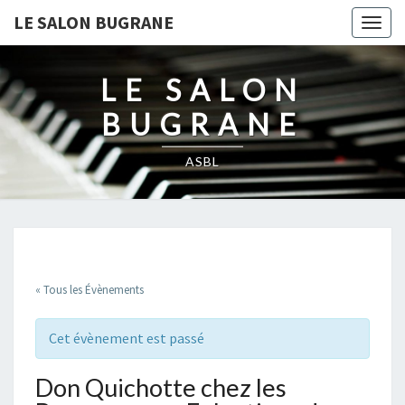
LE SALON BUGRANE
Togg
navig
LE SALON
BUGRANE
ASBL
« Tous les Évènements
Cet évènement est passé
Don Quichotte chez les