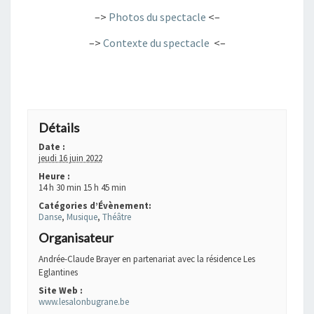
–>
Photos du spectacle
<–
–>
Contexte du spectacle
<–
+ GOOGLE AGENDA
+ EXPORTER VERS ICAL
Détails
Date :
jeudi 16 juin 2022
Heure :
14 h 30 min 15 h 45 min
Catégories d’Évènement:
Danse
,
Musique
,
Théâtre
Organisateur
Andrée-Claude Brayer en partenariat avec la résidence Les
Eglantines
Site Web :
www.lesalonbugrane.be