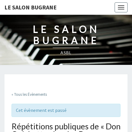
LE SALON BUGRANE
Togg
navig
LE SALON
BUGRANE
ASBL
« Tous les Évènements
Cet évènement est passé
Répétitions publiques de « Don