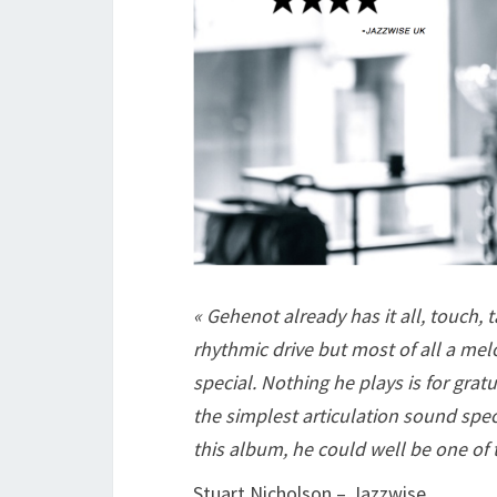
« Gehenot already has it all, touch,
rhythmic drive but most of all a me
special. Nothing he plays is for grat
the simplest articulation sound spec
this album, he could well be one of 
Stuart Nicholson – Jazzwise