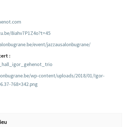
henot.com
utu.be/8iahv7P1Z4o?t=45
alonbugrane.be/event/jazzausalonbugrane/
ert :
_hall_igor_gehenot_trio
alonbugrane.be/wp-content/uploads/2018/01/Igor-
6.37-768×342.png
AL
ieu