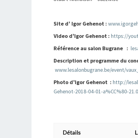
Site d’ Igor Gehenot :
www.igorge
Video d’Igor Gehenot :
https://yo
Référence au salon Bugrane :
les
Description et programme du conc
www.lesalonbugrane.be/event/vaux
Photo d’Igor Gehenot :
http://les
Gehenot-2018-04-01-a%CC%80-21.0
+ GOOGLE AGENDA
+ EXPORTER VERS IC
Détails
L