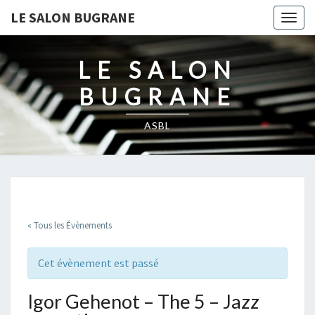
LE SALON BUGRANE
Togg
navig
LE SALON
BUGRANE
ASBL
« Tous les Évènements
Cet évènement est passé
Igor Gehenot – The 5 – Jazz