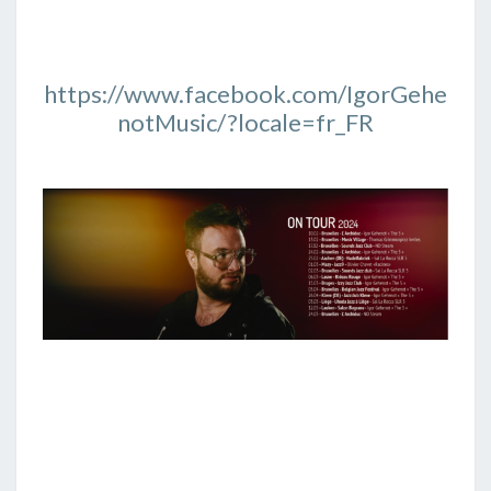
https://www.facebook.com/IgorGehe
notMusic/?locale=fr_FR