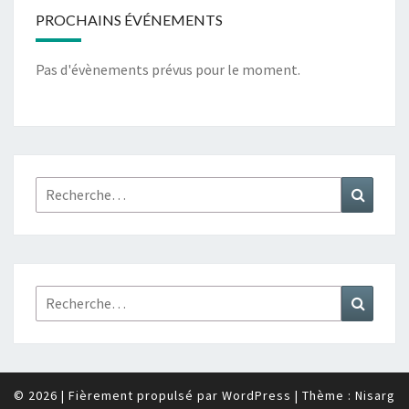
PROCHAINS ÉVÉNEMENTS
Pas d'évènements prévus pour le moment.
Rechercher :
Recher
Rechercher :
Recher
© 2026
|
Fièrement propulsé par
WordPress
|
Thème :
Nisarg