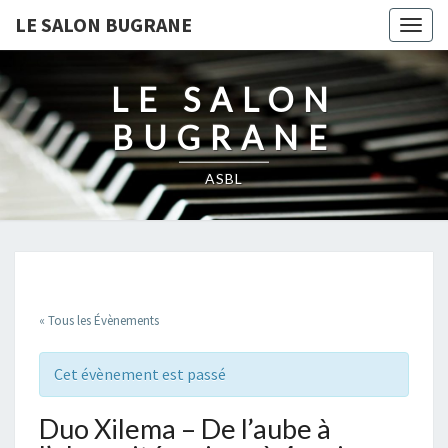
LE SALON BUGRANE
Togg
navig
LE SALON
BUGRANE
ASBL
« Tous les Évènements
Cet évènement est passé
Duo Xilema – De l’aube à