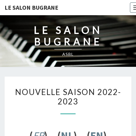
LE SALON BUGRANE
LE SALON
BUGRANE
ASBL
NOUVELLE
NOUVELLE SAISON 2022-
SAISON
2023
2022-
2023
(
FR
) – (
NL
) – (
EN
)