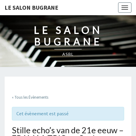
LE SALON BUGRANE
Togg
navig
LE SALON
BUGRANE
ASBL
« Tous les Évènements
Cet évènement est passé
Stille echo’s van de 21e eeuw –