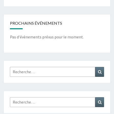
PROCHAINS ÉVÉNEMENTS
Pas d'évènements prévus pour le moment.
Rechercher :
Recher
Rechercher :
Recher