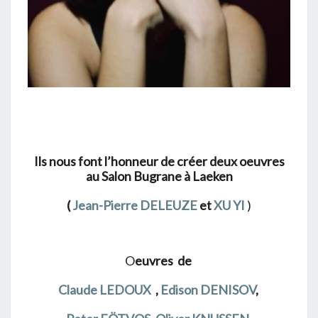
Ils nous font l’honneur de créer deux oeuvres
au Salon Bugrane
à Laeken
(
Jean-Pierre DELEUZE
et
XU YI
)
O
euvres
de
Claude LEDOUX
,
Edison DENISOV
,