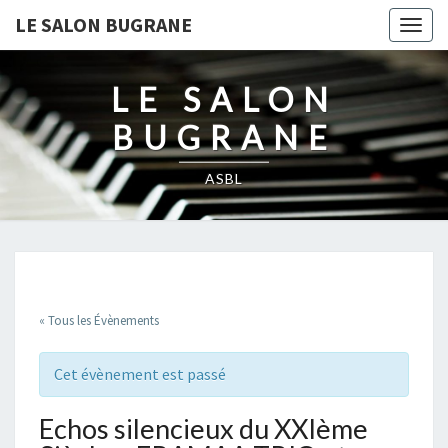
LE SALON BUGRANE
Togg
navig
LE SALON
BUGRANE
ASBL
« Tous les Évènements
Cet évènement est passé
Echos silencieux du XXIème