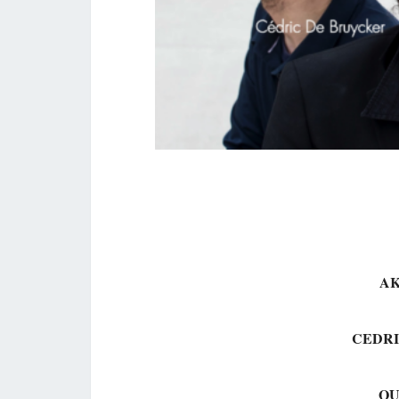
AK
CEDRIC
QU