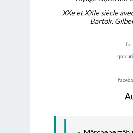
XXe et XXIe siècle avec
Bartok, Gilbe
fac
qmeuri
facebo
A
Märchenerzähl