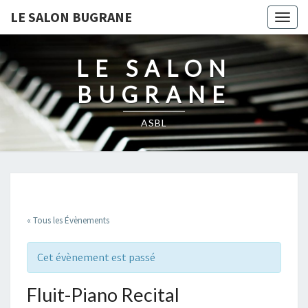
LE SALON BUGRANE
Togg
navig
LE SALON
BUGRANE
ASBL
« Tous les Évènements
Cet évènement est passé
Fluit-Piano Recital