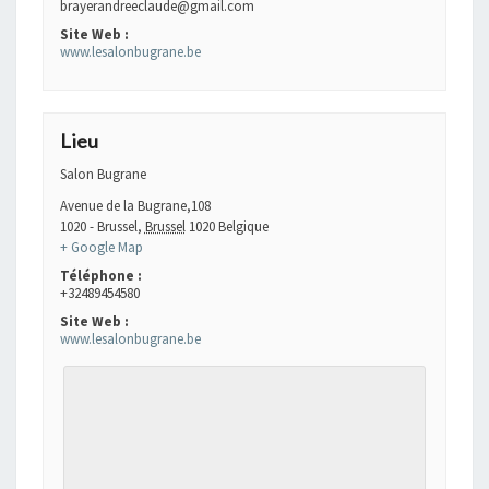
brayerandreeclaude@gmail.com
Site Web :
www.lesalonbugrane.be
Lieu
Salon Bugrane
Avenue de la Bugrane,108
1020 - Brussel
,
Brussel
1020
Belgique
+ Google Map
Téléphone :
+32489454580
Site Web :
www.lesalonbugrane.be