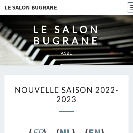
LE SALON BUGRANE
LE SALON
BUGRANE
ASBL
NOUVELLE
NOUVELLE SAISON 2022-
SAISON
2023
2022-
2023
(
FR
) – (
NL
) – (
EN
)