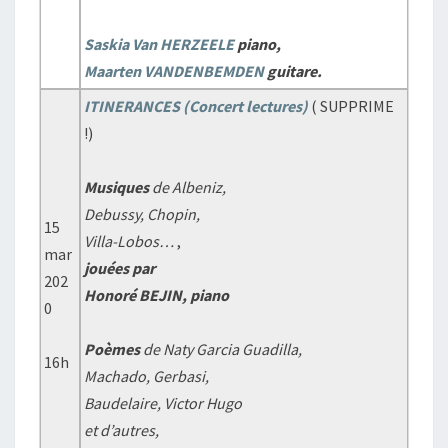
Saskia Van HERZEELE
piano,
Maarten VANDENBEMDEN
guitare.
ITINERANCES (Concert lectures)
( SUPPRIME
!)
Musiques
de Albeniz,
Debussy, Chopin,
15
Villa-Lobos…
,
mar
jouées par
202
Honoré BEJIN, piano
0
Poèmes
de Naty Garcia Guadilla,
16h
Machado, Gerbasi,
Baudelaire, Victor Hugo
et d’autres,