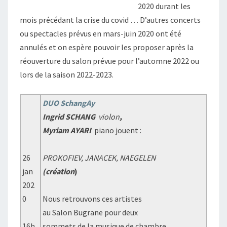
2020 durant les
mois précédant la crise du covid … D’autres concerts
ou spectacles prévus en mars-juin 2020 ont été
annulés et on espère pouvoir les proposer après la
réouverture du salon prévue pour l’automne 2022 ou
lors de la saison 2022-2023.
DUO SchangAy
Ingrid SCHANG
violon
,
Myriam AYARI
piano jouent :
26
PROKOFIEV, JANACEK, NAEGELEN
jan
(création
)
202
0
Nous retrouvons ces artistes
au Salon Bugrane pour deux
16h
sommets de la musique de chambre,