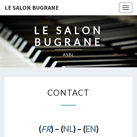
LE SALON BUGRANE
Togg
navig
LE SALON
BUGRANE
ASBL
CONTACT
CONTACT
(
FR
) – (
NL
) – (
EN
)