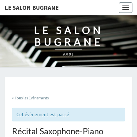
LE SALON BUGRANE
Togg
navig
LE SALON
BUGRANE
ASBL
« Tous les Évènements
Cet évènement est passé
Récital Saxophone-Piano