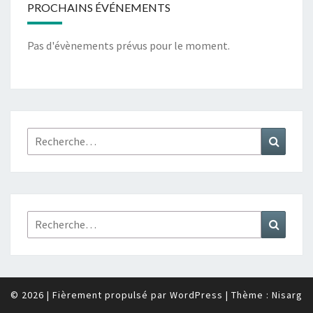
PROCHAINS ÉVÉNEMENTS
Pas d'évènements prévus pour le moment.
Rechercher :
Recher
Rechercher :
Recher
© 2026
|
Fièrement propulsé par
WordPress
|
Thème :
Nisarg