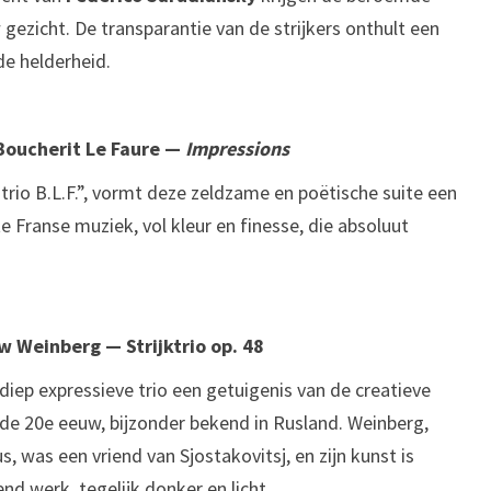
 gezicht. De transparantie van de strijkers onthult een
de helderheid.
Boucherit Le Faure —
Impressions
rio B.L.F.”, vormt deze zeldzame en poëtische suite een
 Franse muziek, vol kleur en finesse, die absoluut
w Weinberg — Strijktrio op. 48
 diep expressieve trio een getuigenis van de creatieve
de 20e eeuw, bijzonder bekend in Rusland. Weinberg,
, was een vriend van Sjostakovitsj, en zijn kunst is
end werk, tegelijk donker en licht.