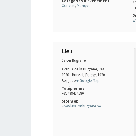
Catégories d’Évènement:
b
Concert
,
Musique
m
S
w
Lieu
Salon Bugrane
Avenue de la Bugrane,108
1020 - Brussel
,
Brussel
1020
Belgique
+ Google Map
Téléphone :
+32489454580
Site Web :
www.lesalonbugrane.be