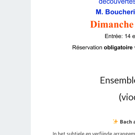
Ensemble 
(vio
Bach a
In het subtiele en verfijnde arrange