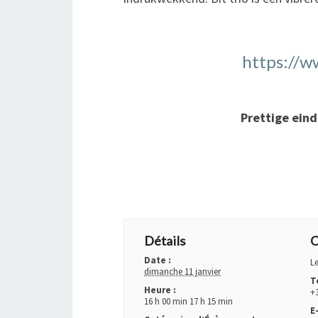
https://w
Prettige eind
+ GOOGLE AGENDA
+ EXPORTER VERS IC
Détails
O
Date :
L
dimanche 11 janvier
T
Heure :
+
16 h 00 min 17 h 15 min
E