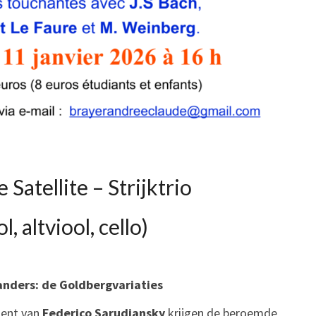
Satellite – Strijktrio
ol, altviool, cello)
nders: de Goldbergvariaties
ment van
Federico Sarudiansky
krijgen de beroemde