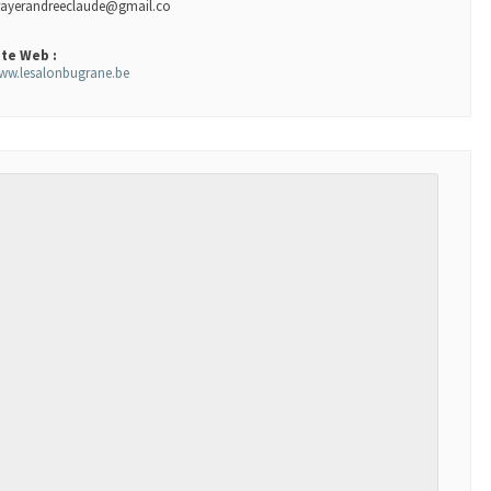
rayerandreeclaude@gmail.co
ite Web :
ww.lesalonbugrane.be