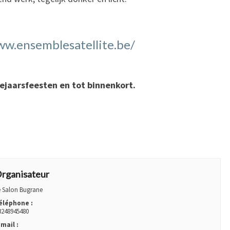
ww.ensemblesatellite.be/
ejaarsfeesten en tot binnenkort.
AL
rganisateur
e Salon Bugrane
éléphone :
3248945480
-mail :