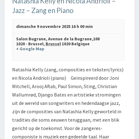
Natashia Kelly en Nicola Andrioli –
Jazz – Zang en Piano
dimanche 9 novembre 2025 16 h 00 min
Salon Bugrane,
Avenue de la Bugrane,108
1020 - Brussel
,
Brussel
1020
Belgique
+ Google Map
Natashia Kelly (zang, composities en teksten/lyrics)
en Nicola Andrioli (piano) Geïnspireerd door Joni
Mitchell, Arooj Aftab, Paul Simon, Sting, Christian
Wallumrød, Django Bates en artistieke stromingen
uit de wereld van songwriters en hedendaagse jazz,
zijn de composities van Natashia Kelly geworteld in
tradities die soms eeuwen teruggaan, met een blik
gericht op de toekomst. Voor de zangeres-
componiste is muziek een gedeelde taal. Haar