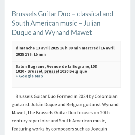
r
c
Brussels Guitar Duo – classical and
h
South American music – Julian
e
Duque and Wynand Mawet
e
t
dimanche 13 avril 2025 16 h 00 min
mercredi 16 avril
n
2025 17 h 15 min
a
v
Salon Bugrane,
Avenue de la Bugrane,108
1020 - Brussel
,
Brussel
1020
Belgique
i
+ Google Map
g
a
Brussels Guitar Duo Formed in 2024 by Colombian
t
guitarist Julián Duque and Belgian guitarist Wynand
i
Mawet, the Brussels Guitar Duo focuses on 20th-
o
n
century repertoire and South American music,
d
featuring works by composers such as Joaquin