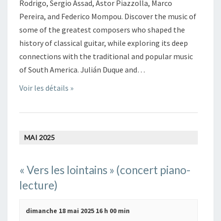
e
Rodrigo, Sergio Assad, Astor Piazzolla, Marco
v
Pereira, and Federico Mompou. Discover the music of
u
some of the greatest composers who shaped the
e
history of classical guitar, while exploring its deep
s
connections with the traditional and popular music
É
of South America. Julián Duque and…
v
Voir les détails »
è
n
e
m
MAI 2025
e
n
« Vers les lointains » (concert piano-
t
s
lecture)
dimanche 18 mai 2025 16 h 00 min