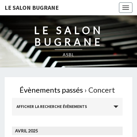
LE SALON BUGRANE
Togg
navig
LE SALON
BUGRANE
ASBL
Évènements passés
› Concert
R
AFFICHER LA RECHERCHE ÉVÈNEMENTS
e
c
h
AVRIL 2025
e