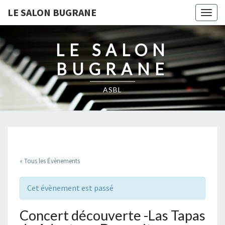
LE SALON BUGRANE
Togg
navig
LE SALON
BUGRANE
ASBL
« Tous les Évènements
Cet évènement est passé
Concert découverte -Las Tapas