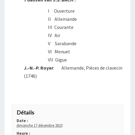
I Ouverture
II Allemande
III Courante
IV Air
V Sarabande
VI Menuet
VII Gigue
J.-N.-P. Royer
: Allemande, Pièces de clavecin
(1746)
+ GOOGLE AGENDA
+ EXPORTER VERS ICAL
Détails
Date :
dimanche 17 décembre 2023
Heure :