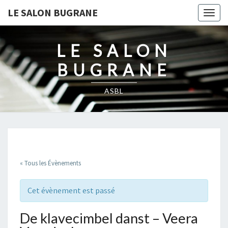
LE SALON BUGRANE
Togg
navig
LE SALON
BUGRANE
ASBL
« Tous les Évènements
Cet évènement est passé
De klavecimbel danst – Veera