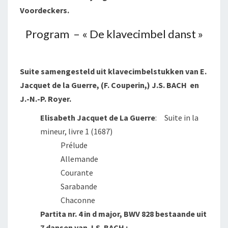
Voordeckers.
Program – « De klavecimbel danst »
Suite samengesteld uit klavecimbelstukken van E.
Jacquet de la Guerre, (F. Couperin,) J.S. BACH en
J.-N.-P. Royer.
Elisabeth Jacquet de La Guerre
: Suite in la
mineur, livre 1 (1687)
Prélude
Allemande
Courante
Sarabande
Chaconne
Partita nr. 4 in d major, BWV 828 bestaande uit
7 dansen van J.S. BACH :