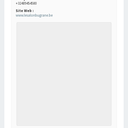
+32489454580
Site Web :
www.lesalonbugrane.be