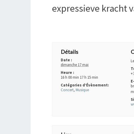
expressieve kracht v
+ GOOGLE AGENDA
+ EXPORTER VERS IC
Détails
O
Date :
L
dimanche 17 mai
T
Heure :
+
16 h 00 min 17 h 15 min
E
Catégories d’Évènement:
b
Concert
,
Musique
m
S
w