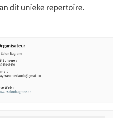
an dit unieke repertoire.
AL
rganisateur
e Salon Bugrane
éléphone :
3248945480
-mail :
rayerandreeclaude@gmail.co
ite Web :
ww.lesalonbugrane.be