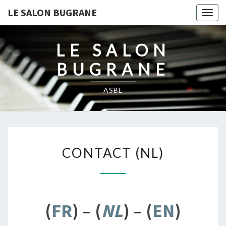
LE SALON BUGRANE
Togg
navig
LE SALON
BUGRANE
ASBL
CONTACT
CONTACT (NL)
(NL)
(
FR
) – (
NL
) – (
EN
)